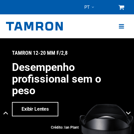
Pular
PT
para
o
conteúdo
TAMRON 12-20 MM F/2,8
Desempenho
profissional sem o
peso
Exibir Lentes
Crédito: Ian Plant