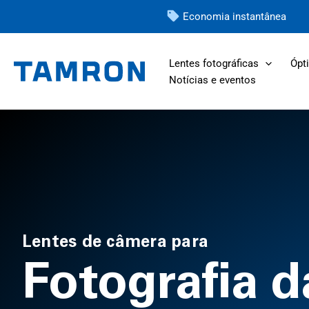
Pular
Economia instantânea
para
o
Lentes fotográficas
Ópti
conteúdo
Notícias e eventos
Lentes de câmera para
Fotografia d