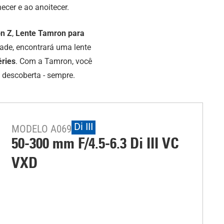
cer e ao anoitecer.
on Z
,
Lente Tamron para
dade, encontrará uma lente
éries
. Com a Tamron, você
 descoberta - sempre.
Di III
MODELO A069
50-300 mm F/4.5-6.3
Di III
VC
VXD