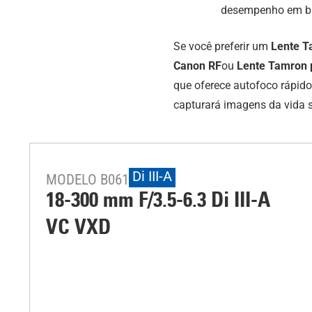
desempenho em bai
Se você preferir um
Lente T
Canon RF
ou
Lente Tamron p
que oferece autofoco rápido
capturará imagens da vida 
Di III-A
MODELO B061
18-300 mm F/3.5-6.3
Di III
-A
VC VXD