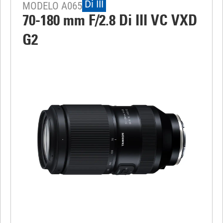
Di III
MODELO A065
70-180 mm F/2.8
Di III
VC VXD
G2