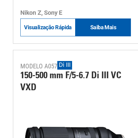
Nikon Z, Sony E
Visualização Rápida
Saiba Mais
Di III
MODELO A057
150-500 mm F/5-6.7
Di III
VC
VXD