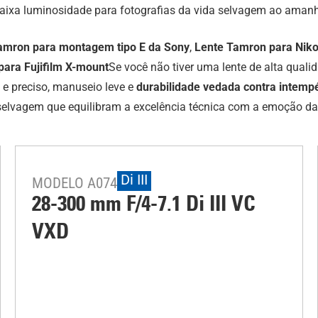
xa luminosidade para fotografias da vida selvagem ao amanhe
amron para montagem tipo E da Sony
,
Lente Tamron para Nik
ara Fujifilm X-mount
Se você não tiver uma lente de alta quali
 e preciso, manuseio leve e
durabilidade vedada contra intemp
selvagem que equilibram a excelência técnica com a emoção da
Di III
MODELO A074
28-300 mm F/4-7.1
Di III
VC
VXD