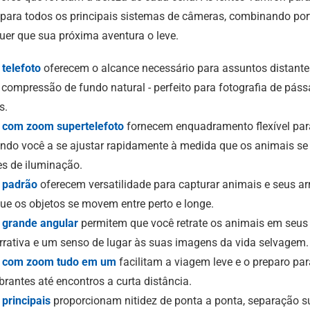
para todos os principais sistemas de câmeras, combinando port
quer que sua próxima aventura o leve.
telefoto
oferecem o alcance necessário para assuntos distant
compressão de fundo natural - perfeito para fotografia de páss
s.
 com zoom supertelefoto
fornecem enquadramento flexível par
dando você a se ajustar rapidamente à medida que os animais s
es de iluminação.
 padrão
oferecem versatilidade para capturar animais e seus arr
ue os objetos se movem entre perto e longe.
 grande angular
permitem que você retrate os animais em seus
rrativa e um senso de lugar às suas imagens da vida selvagem.
a com zoom tudo em um
facilitam a viagem leve e o preparo pa
rantes até encontros a curta distância.
principais
proporcionam nitidez de ponta a ponta, separação s