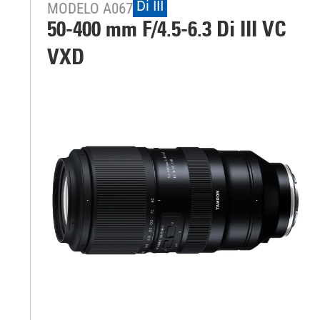
Di III
MODELO A067
50-400 mm F/4.5-6.3
Di III
VC
VXD