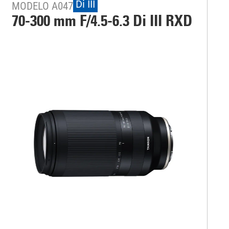
Di III
MODELO A047
70-300 mm F/4.5-6.3
Di III
RXD