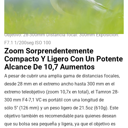
Objetivo: 28-300mm Distancia focal: 300mm Exposición:
F7.1 1/200seg ISO 100
Zoom Sorprendentemente
Compacto Y Ligero Con Un Potente
Alcance De 10,7 Aumentos
A pesar de cubrir una amplia gama de distancias focales,
desde 28 mm en el extremo ancho hasta 300 mm en el
extremo teleobjetivo (zoom 10,7x en total), el Tamron 28-
300 mm F4-7,1 VC es portátil con una longitud de
sólo
5″
(
126 mm
) y un peso ligero de
21.5oz
(
610g
). Este
objetivo también es recomendable para quienes desean
que su bolsa sea pequeña y ligera, ya que el objetivo es