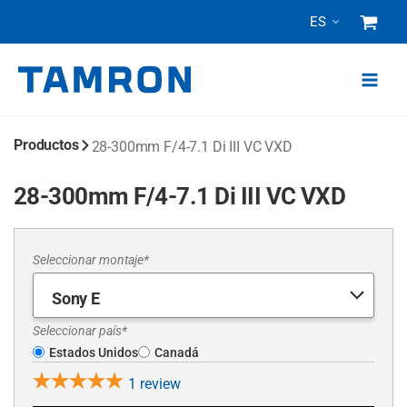
Ir
ES
al
contenido
Productos
28-300mm F/4-7.1
Di III
VC VXD
28-300mm F/4-7.1 Di III VC VXD
Seleccionar montaje*
Seleccionar país*
Estados Unidos
Canadá
1
review