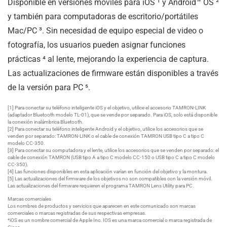
Disponible en versiones móviles para iOS ¹ y Android™ OS ²
y también para computadoras de escritorio/portátiles
Mac/PC ³. Sin necesidad de equipo especial de video o
fotografía, los usuarios pueden asignar funciones
prácticas ⁴ al lente, mejorando la experiencia de captura.
Las actualizaciones de firmware están disponibles a través
de la versión para PC ⁵.
[1] Para conectar su teléfono inteligente iOS y el objetivo, utilice el accesorio TAMRON-LINK
(adaptador Bluetooth modelo TL-01), que se vende por separado. Para iOS, solo está disponible
la conexión inalámbrica Bluetooth.
[2] Para conectar su teléfono inteligente Android y el objetivo, utilice los accesorios que se
venden por separado: TAMRON-LINK o el cable de conexión TAMRON USB tipo C a tipo C
modelo CC-350.
[3] Para conectar su computadora y el lente, utilice los accesorios que se venden por separado: el
cable de conexión TAMRON (USB tipo A a tipo C modelo CC-150 o USB tipo C a tipo C modelo
CC-350).
[4] Las funciones disponibles en esta aplicación varían en función del objetivo y la montura.
[5] Las actualizaciones del firmware de los objetivos no son compatibles con la versión móvil.
Las actualizaciones del firmware requieren el programa TAMRON Lens Utility para PC.
Marcas comerciales
Los nombres de productos y servicios que aparecen en este comunicado son marcas
comerciales o marcas registradas de sus respectivas empresas.
*iOS es un nombre comercial de Apple Inc. IOS es una marca comercial o marca registrada de