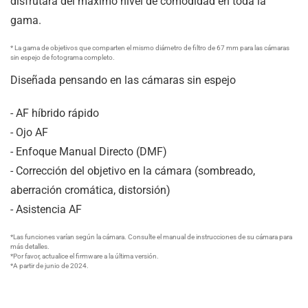
disfrutará del máximo nivel de comodidad en toda la
gama.
* La gama de objetivos que comparten el mismo diámetro de filtro de 67 mm para las cámaras
sin espejo de fotograma completo.
Diseñada pensando en las cámaras sin espejo
- AF híbrido rápido
- Ojo AF
- Enfoque Manual Directo (DMF)
- Corrección del objetivo en la cámara (sombreado,
aberración cromática, distorsión)
- Asistencia AF
*Las funciones varían según la cámara. Consulte el manual de instrucciones de su cámara para
más detalles.
*Por favor, actualice el firmware a la última versión.
*A partir de junio de 2024.