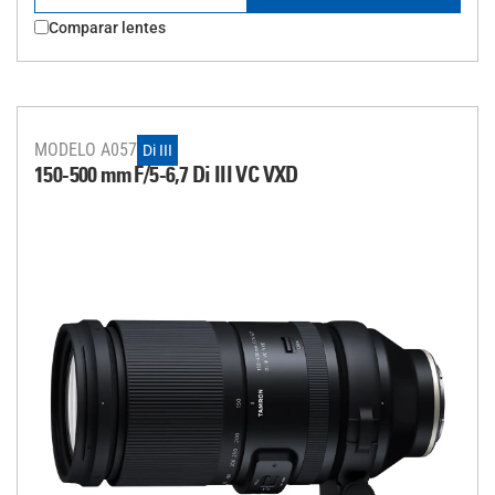
Comparar lentes
MODELO A057
Di III
150-500 mm F/5-6,7
Di III
VC VXD