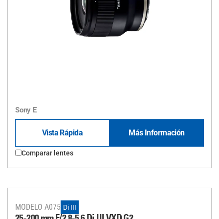
Sony E
Vista Rápida
Más Información
Comparar lentes
MODELO A075
Di III
25-200 mm F/2,8-5,6
Di III
VXD G2