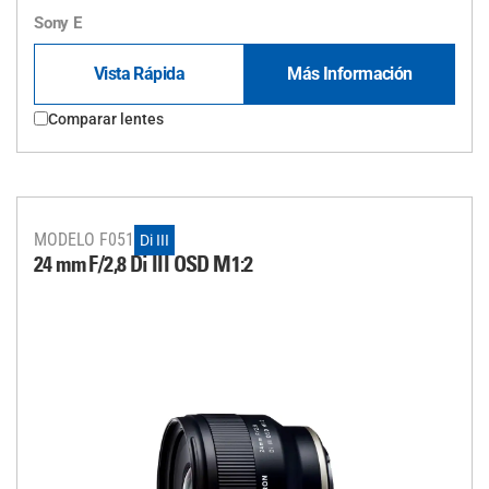
Sony E
Vista Rápida
Más Información
Comparar lentes
MODELO F051
Di III
24 mm F/2,8
Di III
OSD M1:2