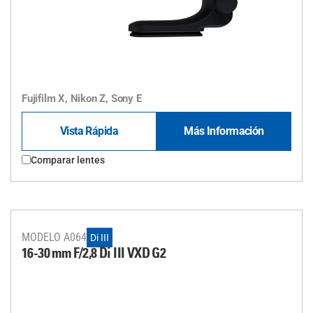
Fujifilm X, Nikon Z, Sony E
Vista Rápida
Más Información
Comparar lentes
MODELO A064
Di III
16-30 mm F/2,8
Di III
VXD G2