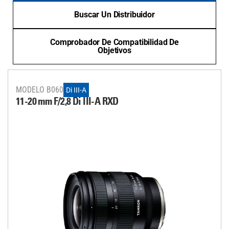
Buscar Un Distribuidor
Comprobador De Compatibilidad De
Objetivos
MODELO B060
Di III-A
11-20 mm F/2,8
Di III
-A
RXD