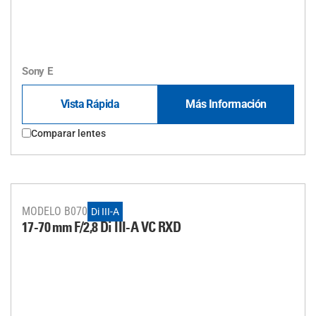
Sony E
Vista Rápida
Más Información
Comparar lentes
MODELO B070
Di III-A
17-70 mm F/2,8
Di III
-A
VC RXD