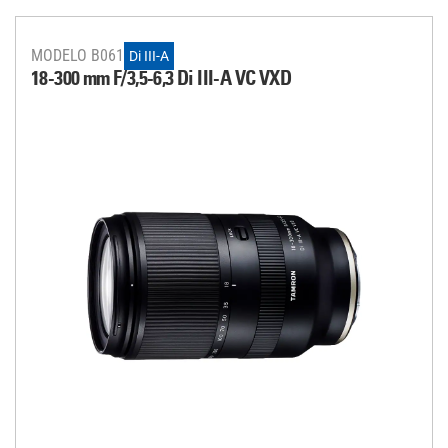
MODELO B061
Di III-A
18-300 mm F/3,5-6,3
Di III
-A
VC VXD