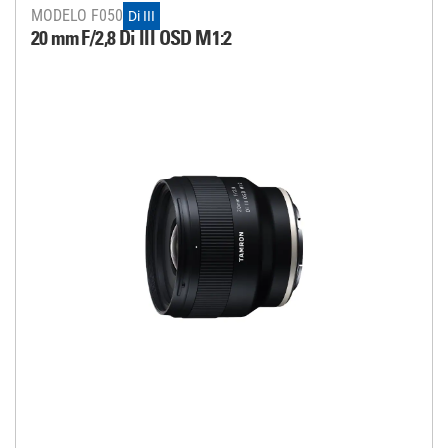
MODELO F050
Di III
20 mm F/2,8
Di III
OSD M1:2