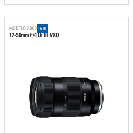
MODELO A068
Di III
17-50mm F/4
Di III
VXD