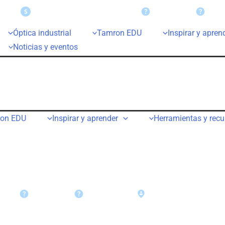
Solicitudes de reembolso
Ayuda
Gara
Óptica industrial
Tamron EDU
Inspirar y apren
Noticias y eventos
on EDU
Inspirar y aprender
Herramientas y recu
Ayuda
Garantía
Buscar un distribuidor