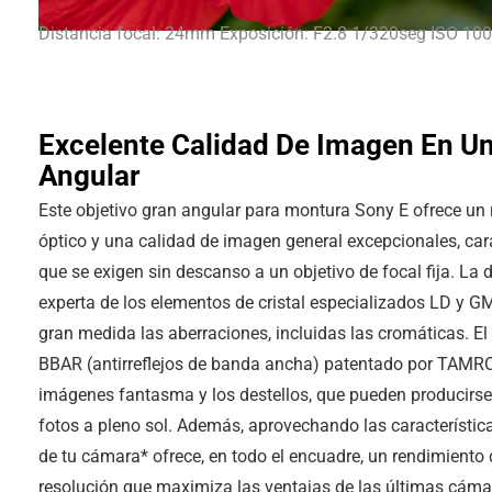
Distancia focal: 24mm Exposición: F2.8 1/320seg ISO 100
Excelente Calidad De Imagen En U
Angular
Este objetivo gran angular para montura Sony E ofrece un
óptico y una calidad de imagen general excepcionales, cara
que se exigen sin descanso a un objetivo de focal fija. La 
experta de los elementos de cristal especializados LD y G
gran medida las aberraciones, incluidas las cromáticas. El
BBAR (antirreflejos de banda ancha) patentado por TAMR
imágenes fantasma y los destellos, que pueden producirse
fotos a pleno sol. Además, aprovechando las característic
de tu cámara* ofrece, en todo el encuadre, un rendimiento 
resolución que maximiza las ventajas de las últimas cáma