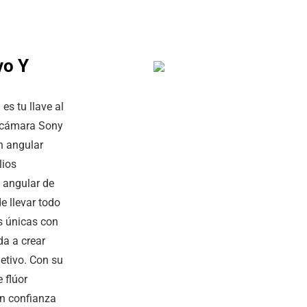
vo Y
s tu llave al
u cámara Sony
n angular
lios
n angular de
e llevar todo
as únicas con
da a crear
etivo. Con su
 flúor
on confianza