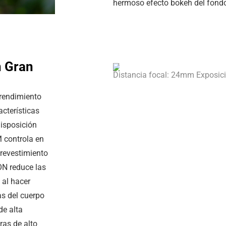
hermoso efecto bokeh del fond
n Gran
Distancia focal: 24mm Exposic
 rendimiento
cterísticas
disposición
M controla en
 revestimiento
ON reduce las
 al hacer
as del cuerpo
de alta
ras de alto