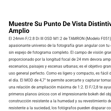
Muestre Su Punto De Vista Distinti
Amplio
El 24mm F/2.8 Di III OSD M1:2 de TAMRON (Modelo F051) e
apasionante universo de la fotografía gran angular con t
sin espejo de fotograma completo. El campo de visión gra
proporcionado por la longitud focal de 24 mm devora amp
escenarios, paisajes y escenas urbanas; es el objetivo gra
uso general perfecto. Como es ligero y compacto, es fácil d
el día. El MOD de 4,7″ te permite acercarte y capturar tom
una relación de ampliación máxima de 1:2. El F/2,8 te ayu
primeros planos únicos con el impresionante bokeh del obj
construcción resistente a la humedad y su revestimiento de
resistente a la suciedad, los fotógrafos pueden disparar c