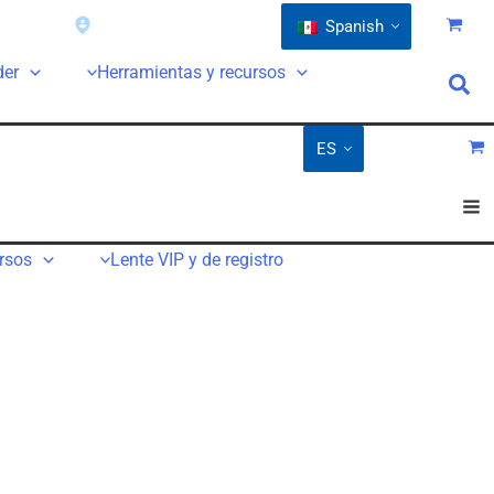
ntía
Buscar un distribuidor
Spanish
der
Herramientas y recursos
ES
rsos
Lente VIP y de registro