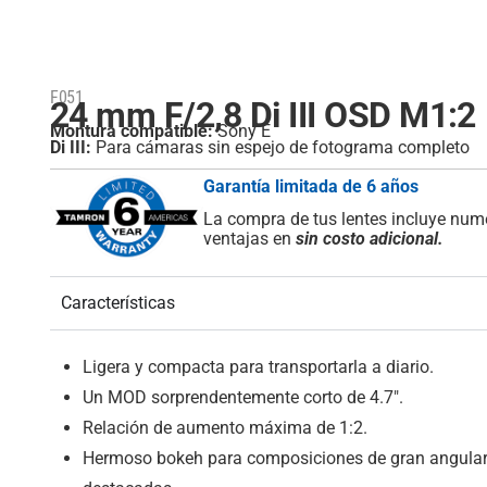
F051
24 mm F/2,8
Di III
OSD M1:2
Montura compatible:
Sony E
Di III:
Para cámaras sin espejo de fotograma completo
Garantía limitada de 6 años
La compra de tus lentes incluye nu
ventajas en
sin costo adicional.
Características
Ligera y compacta para transportarla a diario.
Un MOD sorprendentemente corto de 4.7″.
Relación de aumento máxima de 1:2.
Hermoso bokeh para composiciones de gran angula