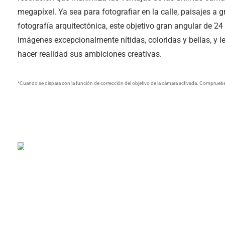
megapíxel. Ya sea para fotografiar en la calle, paisajes a 
fotografía arquitectónica, este objetivo gran angular de 2
imágenes excepcionalmente nítidas, coloridas y bellas, y l
hacer realidad sus ambiciones creativas.
*Cuando se dispara con la función de corrección del objetivo de la cámara activada. Compruebe 