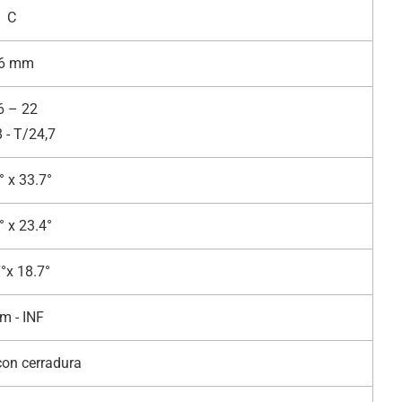
C
6 mm
6 – 22
 - T/24,7
° x 33.7°
° x 23.4°
°x 18.7°
m - INF
on cerradura