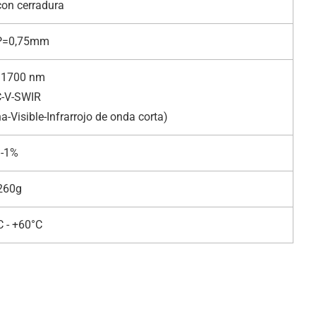
on cerradura
P=0,75mm
- 1700 nm
-V-SWIR
-Visible-Infrarrojo de onda corta)
-1%
260g
C - +60°C