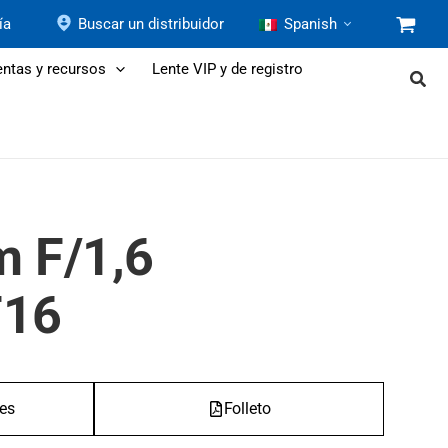
ía
Buscar un distribuidor
Spanish
ntas y recursos
Lente VIP y de registro
m F/1,6
16
nes
Folleto