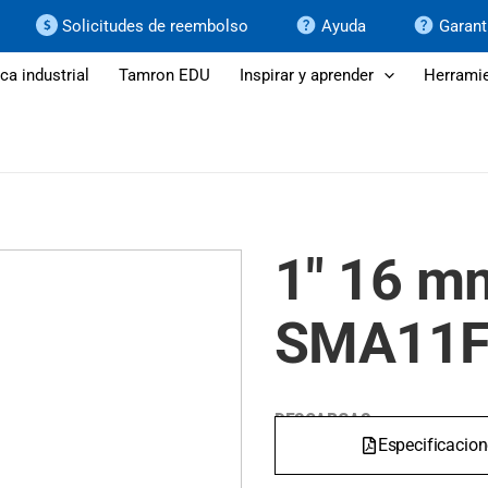
Solicitudes de reembolso
Ayuda
Garant
ca industrial
Tamron EDU
Inspirar y aprender
Herramie
1" 16 m
SMA11F
DESCARGAS
Especificacio