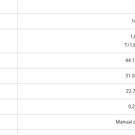
1
1,
T/1,8
44.1
31.0
22.7
0,2
Manual c