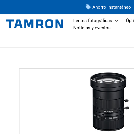
Ir
Ahorro instantáneo
al
contenido
Lentes fotográficas
Ópti
Noticias y eventos