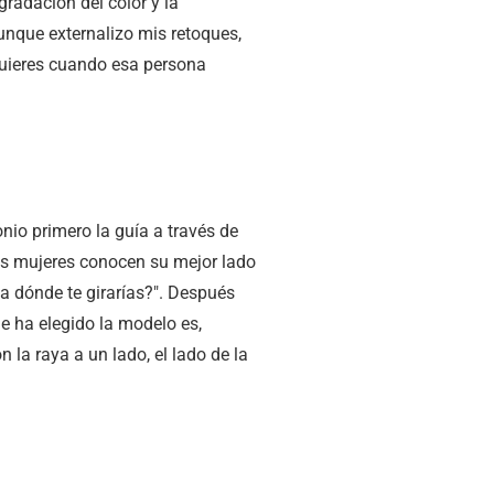
gradación del color y la
aunque externalizo mis retoques,
 quieres cuando esa persona
io primero la guía a través de
 las mujeres conocen su mejor lado
a dónde te girarías?". Después
ue ha elegido la modelo es,
 la raya a un lado, el lado de la