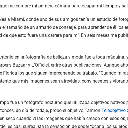
que me compré mi primera cámara para ocupar mi tiempo y salir
les a Miami, donde uno de sus amigos tenía un estudio de fotogr
a el tamaño de un armario de conserje, para aprender de él los ent
ad de que esto fuera una carrera para mí. En seis meses me publi
e Antonio en la fotografía de belleza y moda fue a toda máquina,
rper's Bazaar y L'Officiel, entre otras publicaciones. Aunque aho
e Florida los que siguen impregnando su trabajo. "Cuando miras 
Intento que mis imágenes sean atrevidas, convincentes y vibrant
mpo fue un fotógrafo nocturno que utilizaba objetivos nativos p
ntonces, un día de rodaje, probó el objetivo Tamron
Teleobjetiv
 seco cuando vi las imágenes que había creado con esos objet
de: es casi surrealista la sensación de poder tocar a los sujet