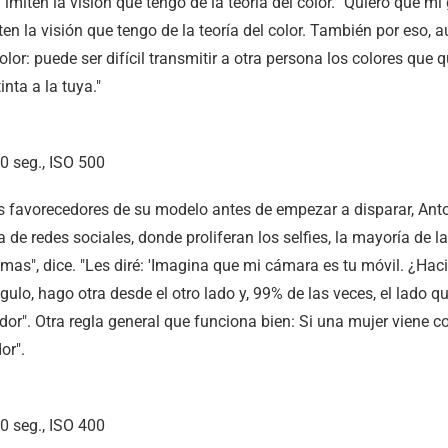
imiten la visión que tengo de la teoría del color. "Quiero que mi 
en la visión que tengo de la teoría del color. También por eso, 
lor: puede ser difícil transmitir a otra persona los colores que
inta a la tuya."
 seg., ISO 500
 favorecedores de su modelo antes de empezar a disparar, Anton
ca de redes sociales, donde proliferan los selfies, la mayoría de
as", dice. "Les diré: 'Imagina que mi cámara es tu móvil. ¿Haci
ulo, hago otra desde el otro lado y, 99% de las veces, el lado q
or". Otra regla general que funciona bien: Si una mujer viene con
or".
 seg., ISO 400