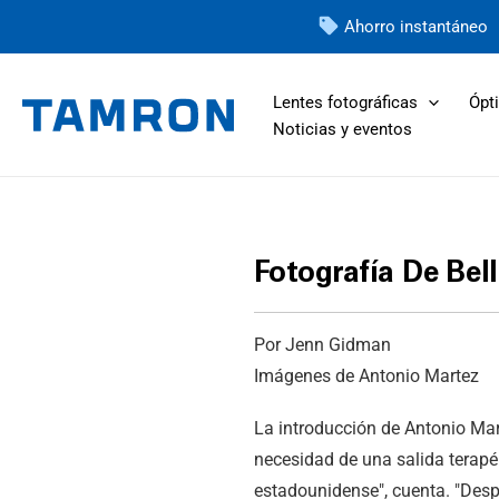
Ir
Ahorro instantáneo
al
contenido
Lentes fotográficas
Ópti
Noticias y eventos
Fotografía De Bel
Por Jenn Gidman
Imágenes de Antonio Martez
La introducción de Antonio Mart
necesidad de una salida terapé
estadounidense", cuenta. "Desp