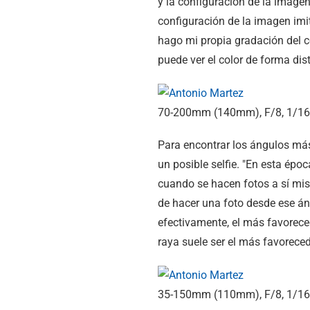
y la configuración de la imagen 
configuración de la imagen imit
hago mi propia gradación del co
puede ver el color de forma dist
70-200mm (140mm), F/8, 1/160
Para encontrar los ángulos más
un posible selfie. "En esta épo
cuando se hacen fotos a sí mism
de hacer una foto desde ese áng
efectivamente, el más favoreced
raya suele ser el más favoreced
35-150mm (110mm), F/8, 1/160