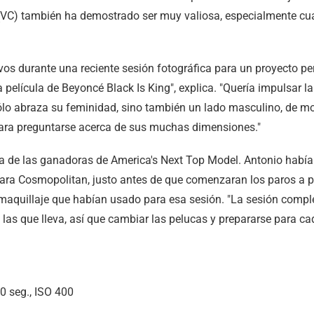
(VC) también ha demostrado ser muy valiosa, especialmente 
ivos durante una reciente sesión fotográfica para un proyecto pe
a película de Beyoncé Black Is King", explica. "Quería impulsar 
ólo abraza su feminidad, sino también un lado masculino, de m
ra preguntarse acerca de sus muchas dimensiones."
 de las ganadoras de America's Next Top Model. Antonio habí
ara Cosmopolitan, justo antes de que comenzaran los paros a pri
aquillaje que habían usado para esa sesión. "La sesión comple
 las que lleva, así que cambiar las pelucas y prepararse para c
 seg., ISO 400