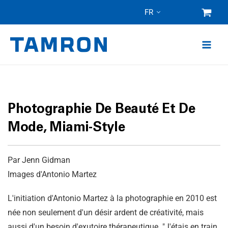
Skip
FR
to
content
Photographie De Beauté Et De
Mode, Miami-Style
Par Jenn Gidman
Images d'Antonio Martez
L'initiation d'Antonio Martez à la photographie en 2010 est
née non seulement d'un désir ardent de créativité, mais
aussi d'un besoin d'exutoire thérapeutique. "J'étais en train