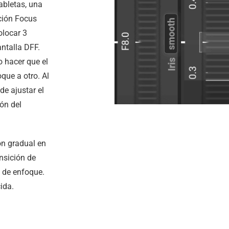
abletas, una
ción Focus
olocar 3
antalla DFF.
 hacer que el
ue a otro. Al
e ajustar el
ón del
ón gradual en
ansición de
s de enfoque.
cida.