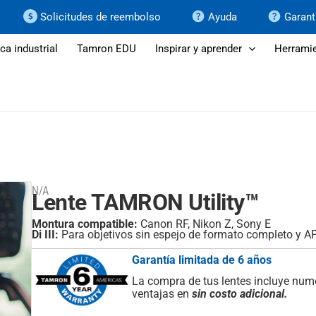
Solicitudes de reembolso
Ayuda
Garant
ca industrial
Tamron EDU
Inspirar y aprender
Herramie
N/A
Lente TAMRON Utility™
Montura compatible:
Canon RF, Nikon Z, Sony E
Di III:
Para objetivos sin espejo de formato completo y A
Garantía limitada de 6 años
La compra de tus lentes incluye nu
ventajas en
sin costo adicional.