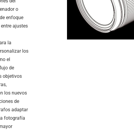
ones del
denador o
 de enfoque
 entre ajustes
ara la
rsonalizar los
mo el
lujo de
s objetivos
ras,
on los nuevos
ciones de
rafos adaptar
a fotografía
 mayor