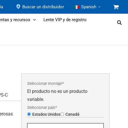
ía
Buscar un distribuidor
Spanish
ntas y recursos
Lente VIP y de registro
Seleccionar montaje*
El producto no es un producto
PS-C
variable.
Seleccionar país*
merosas
Estados Unidos
Canadá