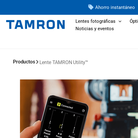
Ir
Ahorro instantáneo
al
contenido
Lentes fotográficas
Ópti
Noticias y eventos
Productos
Lente TAMRON Utility™