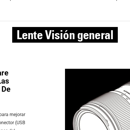
Lente
Visión general
are
Las
 De
para mejorar
onector (USB