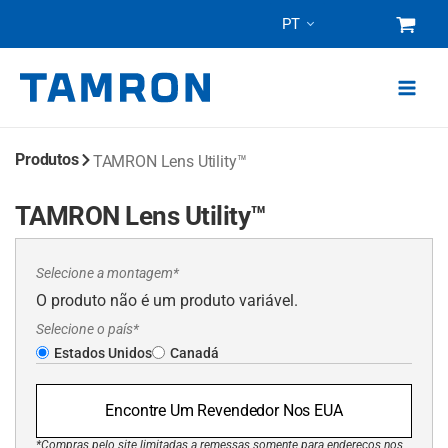
Pular
PT
para
o
conteúdo
Produtos
TAMRON Lens Utility™
TAMRON Lens Utility™
Selecione a montagem*
O produto não é um produto variável.
Selecione o país*
Estados Unidos
Canadá
Encontre Um Revendedor Nos EUA
*Compras pelo site limitadas a remessas somente para endereços nos