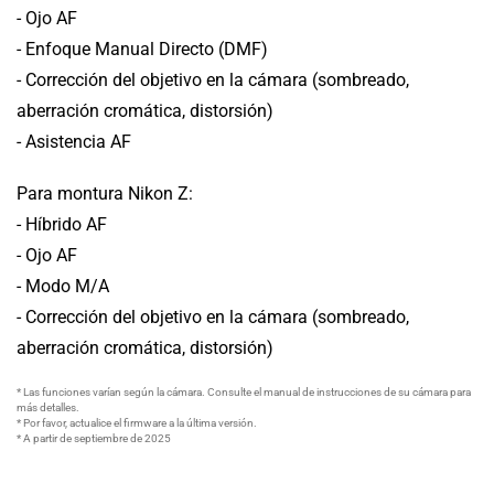
- Ojo AF
- Enfoque Manual Directo (DMF)
- Corrección del objetivo en la cámara (sombreado,
aberración cromática, distorsión)
- Asistencia AF
Para montura Nikon Z:
- Híbrido AF
- Ojo AF
- Modo M/A
- Corrección del objetivo en la cámara (sombreado,
aberración cromática, distorsión)
* Las funciones varían según la cámara. Consulte el manual de instrucciones de su cámara para
más detalles.
* Por favor, actualice el firmware a la última versión.
* A partir de septiembre de 2025