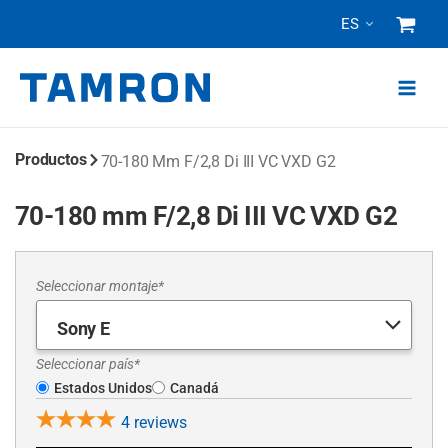
Ir
ES
al
contenido
Productos
70-180 Mm F/2,8
Di III
VC VXD G2
70-180 mm F/2,8 Di III VC VXD G2
Seleccionar montaje*
Seleccionar país*
Estados Unidos
Canadá
4
reviews