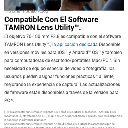
*Para el modelo A063
Compatible Con El Software
TAMRON Lens Utility™.
El objetivo 70-180 mm F2.8 es compatible con el software
TAMRON Lens Utility™.,
la aplicación dedicada
Disponible
en versiones móviles para iOS ¹ y Android™ OS ² y también
para computadoras de escritorio/portátiles Mac/PC ³. Sin
necesidad de equipo especial de video o fotografía, los
usuarios pueden asignar funciones prácticas ⁴ al lente,
mejorando la experiencia de captura. Las actualizaciones
de firmware están disponibles a través de la versión para
PC ⁵.
[1] Para conectar su teléfono inteligente iOS y el objetivo, utilice el accesorio TAMRON-LINK
(adaptador Bluetooth modelo TL-01), que se vende por separado. Para iOS, solo está disponible
la conexión inalámbrica Bluetooth.
[2] Para conectar su teléfono inteligente Android y el objetivo, utilice los accesorios que se
venden por separado: TAMRON-LINK o el cable de conexión TAMRON USB tipo C a tipo C