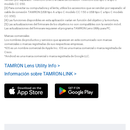
modelo CC-350.
[3] Para conectar su computadora y el lente, utilice los accesorios que se venden por separado: el
cable de conexión TAMRON (USB tipo A a tipo C modelo CC-150 o USB tipo C a tipo C modelo
CC-350).
[4] Las funciones disponibles en esta aplicación varían en función del objetivo y la montura.
[5] Las actualizaciones del firmware de los objetivos no son compatibles con la versión móvil.
Las actualizaciones del firmware requieren el programa TAMRON Lens Utility para PC.
Marcas comerciales
Los nombres de productos y servicios que aparecen en este comunicado son marcas
comerciales o marcas registradas de sus respectivas empresas.
*iOS es un nombre comercial de Apple Inc. IOS es una marca comercial o marca registrada de
Cisco.
*Android es una marca comercial o marca registrada de Google LLC.
TAMRON Lens Utility Info >
Información sobre TAMRON-LINK >