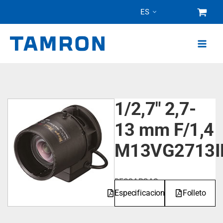
Ir
ES
al
contenido
1/2,7" 2,7-
13 mm F/1,4
M13VG2713I
DESCARGAS
Especificaciones
Folleto