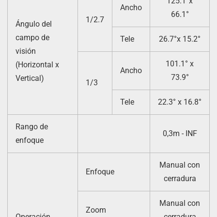
125.1°x
Ancho
66.1°
1/2.7
Ángulo del
campo de
Tele
26.7°x 15.2°
visión
101.1° x
(Horizontal x
Ancho
73.9°
Vertical)
1/3
Tele
22.3° x 16.8°
Rango de
0,3m - INF
enfoque
Manual con
Enfoque
cerradura
Manual con
Zoom
Operación
cerradura