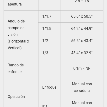
2.4 – 16
apertura
1/1.7
65.0° x 50.5°
Ángulo del
campo de
1/1.8
64.2° x 44.9°
visión
1/2
56.5° x 43.4°
(Horizontal x
Vertical)
1/3
43.4° x 32.9°
Rango de
0,1m - INF
enfoque
Manual con
Enfoque
cerradura
Operación
Manual con
Iris