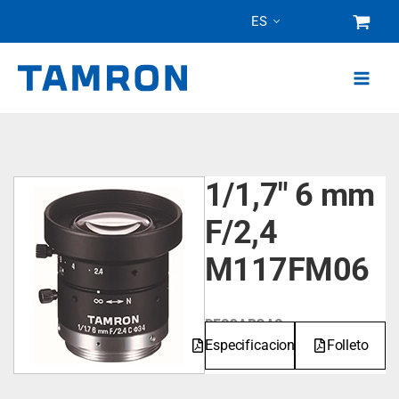
Ir
ES
al
contenido
1/1,7" 6 mm
F/2,4
M117FM06
DESCARGAS
Especificaciones
Folleto