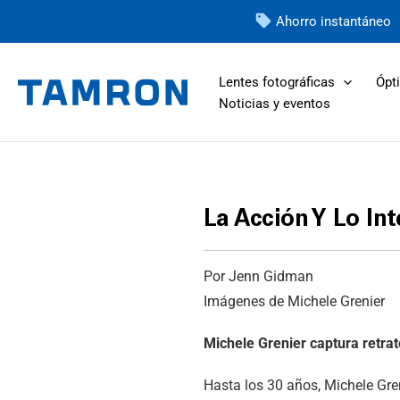
Ir
Ahorro instantáneo
al
contenido
Lentes fotográficas
Ópti
Noticias y eventos
La Acción Y Lo In
Por Jenn Gidman
Imágenes de Michele Grenier
Michele Grenier captura retra
Hasta los 30 años, Michele Gre