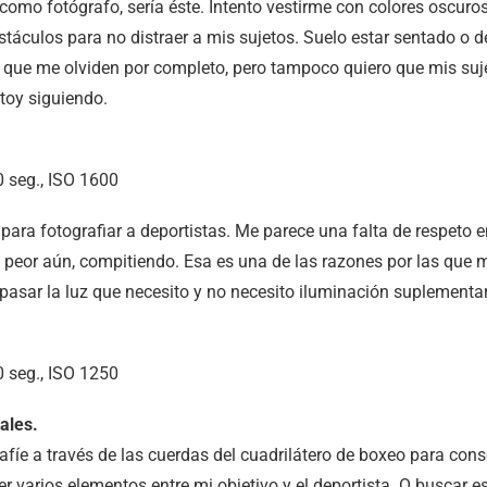
 como fotógrafo, sería éste. Intento vestirme con colores oscur
stáculos para no distraer a mis sujetos. Suelo estar sentado o de
o que me olviden por completo, pero tampoco quiero que mis su
toy siguiendo.
 seg., ISO 1600
para fotografiar a deportistas. Me parece una falta de respeto e
, peor aún, compitiendo. Esa es una de las razones por las que 
pasar la luz que necesito y no necesito iluminación suplementar
 seg., ISO 1250
ales.
afíe a través de las cuerdas del cuadrilátero de boxeo para con
r varios elementos entre mi objetivo y el deportista. O buscar 