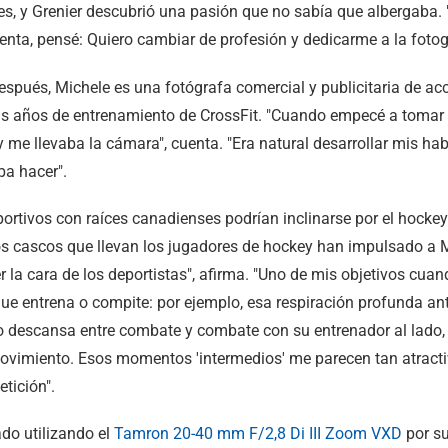
s, y Grenier descubrió una pasión que no sabía que albergaba.
enta, pensé: Quiero cambiar de profesión y dedicarme a la fotogr
pués, Michele es una fotógrafa comercial y publicitaria de acci
us años de entrenamiento de CrossFit. "Cuando empecé a tomar cl
me llevaba la cámara", cuenta. "Era natural desarrollar mis hab
ba hacer".
tivos con raíces canadienses podrían inclinarse por el hockey s
os cascos que llevan los jugadores de hockey han impulsado a M
 la cara de los deportistas", afirma. "Uno de mis objetivos cuand
ue entrena o compite: por ejemplo, esa respiración profunda ant
o descansa entre combate y combate con su entrenador al lado, c
movimiento. Esos momentos 'intermedios' me parecen tan atrac
tición".
do utilizando el
Tamron 20-40 mm F/2,8
Di III
Zoom VXD
por su