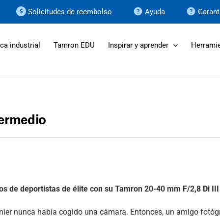
Solicitudes de reembolso
Ayuda
Garant
ca industrial
Tamron EDU
Inspirar y aprender
Herramie
termedio
tos de deportistas de élite con su Tamron 20-40 mm F/2,8
Di III
nier nunca había cogido una cámara. Entonces, un amigo fotógra