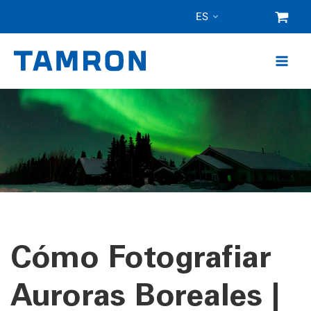
Ir
ES
al
contenido
Cómo Fotografiar
Auroras Boreales |