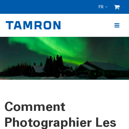
Skip
FR
to
content
Comment
Photographier Les