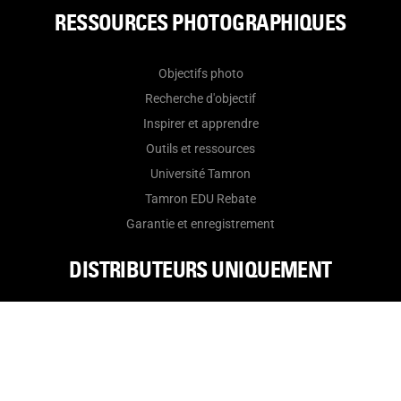
(Modèle F072)
RESSOURCES PHOTOGRAPHIQUES
Objectifs photo
Recherche d'objectif
Inspirer et apprendre
Outils et ressources
Université Tamron
Tamron EDU Rebate
Garantie et enregistrement
DISTRIBUTEURS UNIQUEMENT
Portail des distributeurs
Heures d'été du bureau :
Lun-Jeu :
8:30AM-5:00PM ET