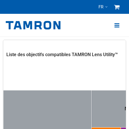
Skip
FR
to
content
Liste des objectifs compatibles TAMRON Lens Utility™
M