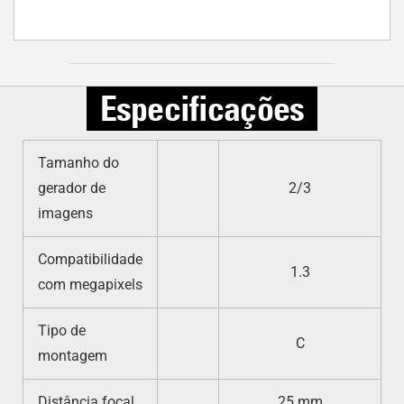
Especificações
Tamanho do
gerador de
2/3
imagens
Compatibilidade
1.3
com megapixels
Tipo de
C
montagem
Distância focal
25 mm