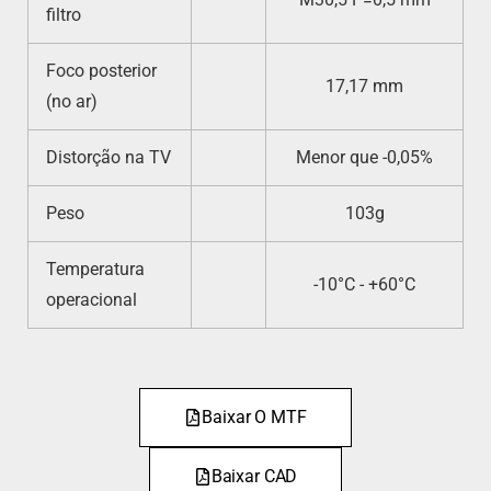
filtro
Foco posterior
17,17 mm
(no ar)
Distorção na TV
Menor que -0,05%
Peso
103g
Temperatura
-10°C - +60°C
operacional
Baixar O MTF
Baixar CAD