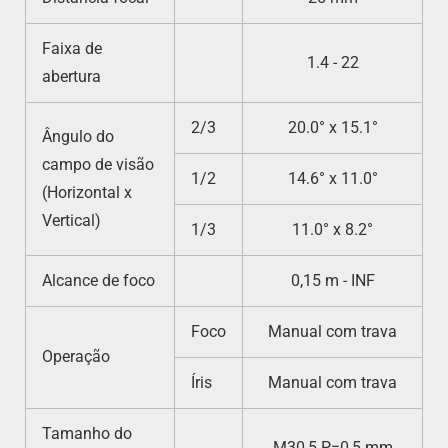
Faixa de
1.4 - 22
abertura
2/3
20.0° x 15.1°
Ângulo do
campo de visão
1/2
14.6° x 11.0°
(Horizontal x
Vertical)
1/3
11.0° x 8.2°
Alcance de foco
0,15 m - INF
Foco
Manual com trava
Operação
Íris
Manual com trava
Tamanho do
M30,5 P=0,5 mm