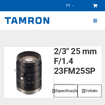
Pular
PT
para
o
conteúdo
2/3" 25 mm
F/1.4
23FM25SP
DOWNLOADS
Especificações
Folheto