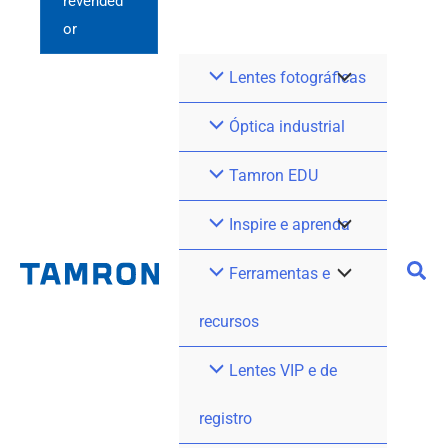
revended
or
Lentes fotográficas
Óptica industrial
Tamron EDU
Inspire e aprenda
Ferramentas e
recursos
Lentes VIP e de
registro