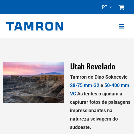
Pular
PT
para
o
conteúdo
Utah Revelado
Tamron de Dino Sokocevic
28-75 mm G2
e
50-400 mm
VC
As lentes o ajudam a
capturar fotos de paisagens
impressionantes na
natureza selvagem do
sudoeste.