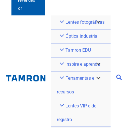
revended
or
Lentes fotográficas
Óptica industrial
Tamron EDU
Inspire e aprenda
Ferramentas e
recursos
Lentes VIP e de
registro