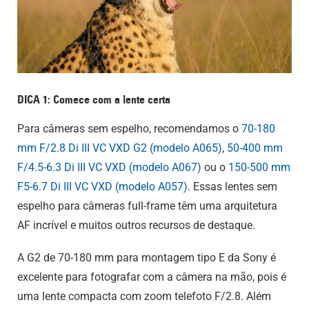
DICA 1: Comece com a lente certa
Para câmeras sem espelho, recomendamos o
70-180
mm F/2.8
Di III
VC VXD G2 (modelo A065)
,
50-400 mm
F/4.5-6.3
Di III
VC VXD (modelo A067)
ou o
150-500 mm
F5-6.7
Di III
VC VXD (modelo A057)
. Essas lentes sem
espelho para câmeras full-frame têm uma arquitetura
AF incrível e muitos outros recursos de destaque.
A G2 de 70-180 mm para montagem tipo E da Sony é
excelente para fotografar com a câmera na mão, pois é
uma lente compacta com zoom telefoto F/2.8. Além