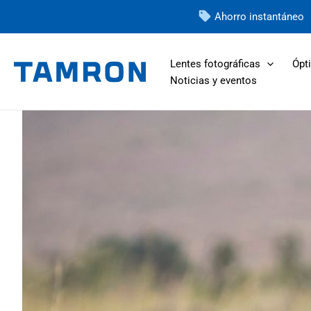
Ir
Ahorro instantáneo
al
contenido
Lentes fotográficas
Ópti
Noticias y eventos