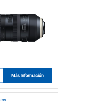
Más Información
otos