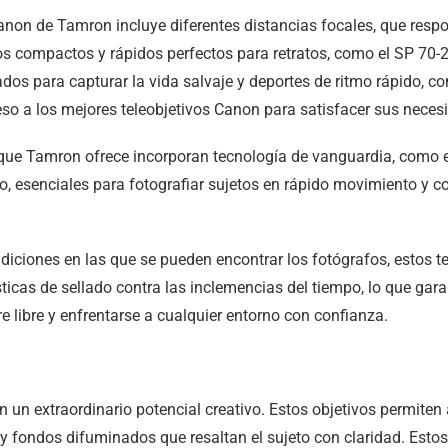
anon de Tamron incluye diferentes distancias focales, que respo
vos compactos y rápidos perfectos para retratos, como el SP 7
ados para capturar la vida salvaje y deportes de ritmo rápido,
eso a los mejores teleobjetivos Canon para satisfacer sus neces
que Tamron ofrece incorporan tecnología de vanguardia, como e
, esenciales para fotografiar sujetos en rápido movimiento y c
ondiciones en las que se pueden encontrar los fotógrafos, estos 
ticas de sellado contra las inclemencias del tiempo, lo que garan
re libre y enfrentarse a cualquier entorno con confianza.
an un extraordinario potencial creativo. Estos objetivos permiten
 fondos difuminados que resaltan el sujeto con claridad. Estos