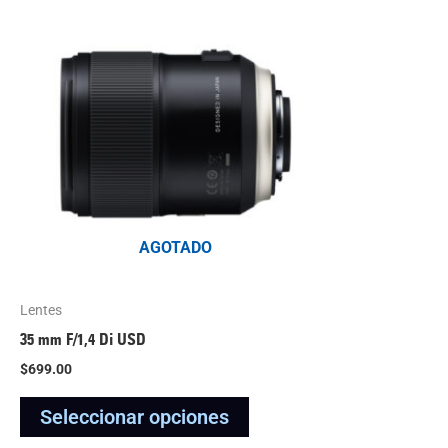
producto
tiene
múltiples
variantes.
Las
opciones
se
pueden
elegir
AGOTADO
en
la
Lentes
página
35 mm F/1,4 Di USD
del
$
699.00
producto
Seleccionar opciones