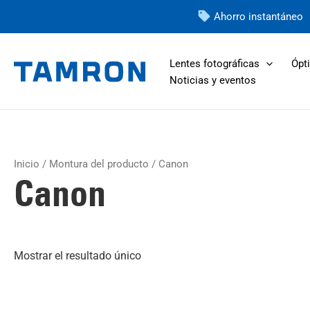
Ir
Ahorro instantáneo
al
contenido
Lentes fotográficas
Ópti
Noticias y eventos
Inicio
/ Montura del producto / Canon
Canon
Mostrar el resultado único
Este