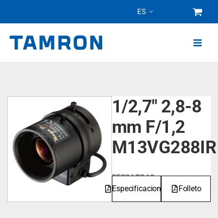
Ir
ES
al
contenido
1/2,7" 2,8-8
mm F/1,2
M13VG288IR
DESCARGAS
Especificaciones
Folleto