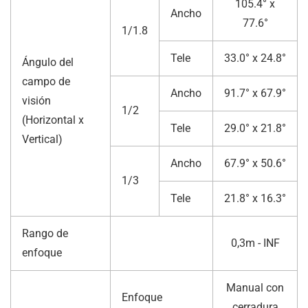
105.4° x
Ancho
77.6°
1/1.8
Tele
33.0° x 24.8°
Ángulo del
campo de
Ancho
91.7° x 67.9°
visión
1/2
(Horizontal x
Tele
29.0° x 21.8°
Vertical)
Ancho
67.9° x 50.6°
1/3
Tele
21.8° x 16.3°
Rango de
0,3m - INF
enfoque
Manual con
Enfoque
cerradura