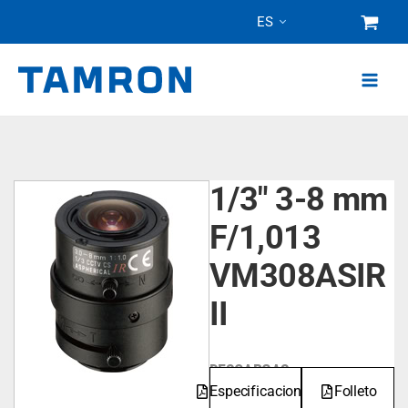
Ir
ES
al
contenido
1/3" 3-8 mm
F/1,013
VM308ASIR
II
DESCARGAS
Especificaciones
Folleto