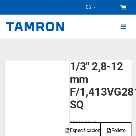
Ir
ES
al
contenido
1/3" 2,8-12
mm
F/1,413VG28
SQ
DESCARGAS
Especificaciones
Folleto