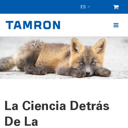
Ir
ES
al
contenido
La Ciencia Detrás
De La