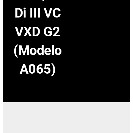
Di III
VC
VXD G2
(Modelo
A065)