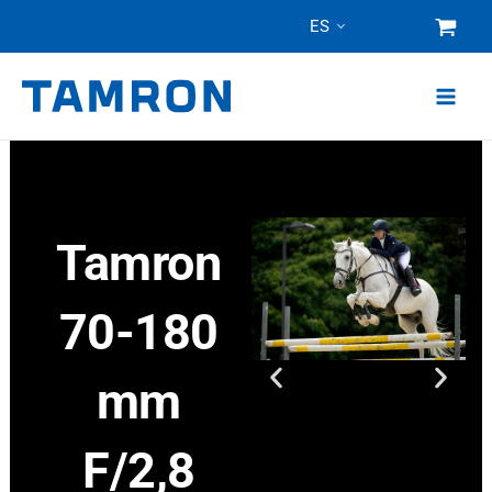
Ir
ES
al
contenido
Tamron
70-180
mm
F/2,8