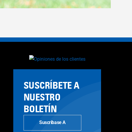
Tamron SP 
SUSCRÍBETE A
NUESTRO
BOLETÍN
Suscríbase A