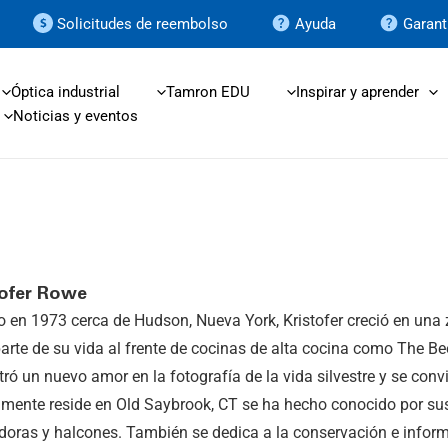
Solicitudes de reembolso
Ayuda
Garant
Óptica industrial
Tamron EDU
Inspirar y aprender
Noticias y eventos
tofer Rowe
 en 1973 cerca de Hudson, Nueva York, Kristofer creció en una z
arte de su vida al frente de cocinas de alta cocina como The B
ró un nuevo amor en la fotografía de la vida silvestre y se conv
mente reside en Old Saybrook, CT se ha hecho conocido por sus
oras y halcones. También se dedica a la conservación e informa