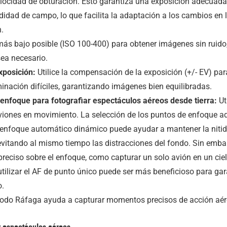
ocidad de obturación. Esto garantiza una exposición adecuada 
ndidad de campo, lo que facilita la adaptación a los cambios en
.
ás bajo posible (ISO 100-400) para obtener imágenes sin ruido,
ea necesario.
xposición:
Utilice la compensación de la exposición (+/- EV) para
minación difíciles, garantizando imágenes bien equilibradas.
enfoque para fotografiar espectáculos aéreos desde tierra:
Ut
viones en movimiento. La selección de los puntos de enfoque ad
enfoque automático dinámico puede ayudar a mantener la nitid
itando al mismo tiempo las distracciones del fondo. Sin embar
preciso sobre el enfoque, como capturar un solo avión en un ciel
utilizar el AF de punto único puede ser más beneficioso para ga
o.
odo Ráfaga ayuda a capturar momentos precisos de acción aér
ar espectáculos aéreos