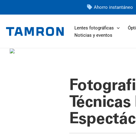
Ir
Ahorro instantáneo
al
contenido
Lentes fotográficas
Ópti
Noticias y eventos
Fotograf
Técnicas 
Espectác