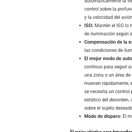
automáticamente la vel
control sobre la profu
y la velocidad del avión
ISO:
Mantén el ISO lo m
de iluminación según s
Compensación de la e
las condiciones de ilu
El mejor modo de auto
continuo para seguir a
una zona o un área de 
mueven rápidamente, ev
se necesita un control 
estático del desorden, 
sobre el sujeto desead
Modo de disparo:
El m
El mejor objetivo para fotografi