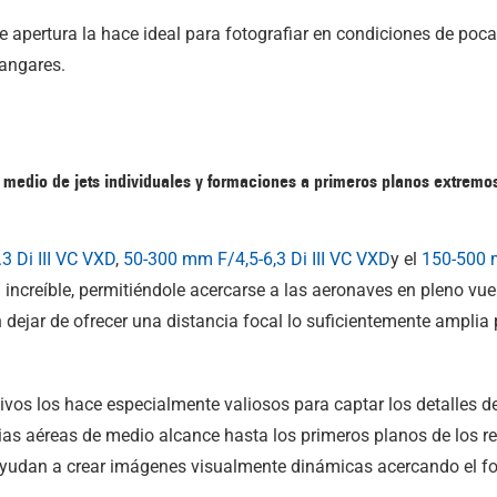
 apertura la hace ideal para fotografiar en condiciones de poc
hangares.
 medio de jets individuales y formaciones a primeros planos extremo
.3
Di III
VC VXD
,
50-300 mm F/4,5-6,3
Di III
VC VXD
y el
150-500 
 increíble, permitiéndole acercarse a las aeronaves en pleno v
 dejar de ofrecer una distancia focal lo suficientemente ampli
ivos los hace especialmente valiosos para captar los detalles d
ias aéreas de medio alcance hasta los primeros planos de los rea
 ayudan a crear imágenes visualmente dinámicas acercando el f