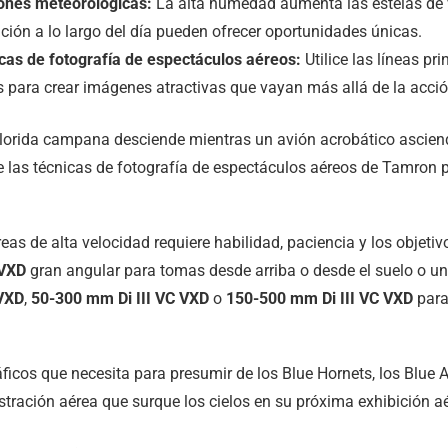
ones meteorológicas:
La alta humedad aumenta las estelas de va
ción a lo largo del día pueden ofrecer oportunidades únicas.
cas de fotografía de espectáculos aéreos:
Utilice las líneas pri
s para crear imágenes atractivas que vayan más allá de la acció
eas de alta velocidad requiere habilidad, paciencia y los objeti
VXD
gran angular para tomas desde arriba o desde el suelo o un t
VXD
,
50-300 mm
Di III
VC VXD
o
150-500 mm
Di III
VC VXD
para
icos que necesita para presumir de los Blue Hornets, los Blue A
ración aérea que surque los cielos en su próxima exhibición aé