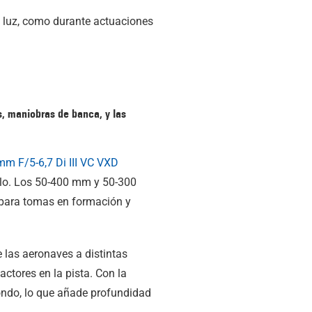
a luz, como durante actuaciones
s, maniobras de banca, y las
mm F/5-6,7
Di III
VC VXD
uelo. Los 50-400 mm y 50-300
a para tomas en formación y
e las aeronaves a distintas
ctores en la pista. Con la
ondo, lo que añade profundidad