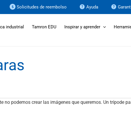
Solicitudes de reembolso
Ayuda
Garant
ca industrial
Tamron EDU
Inspirar y aprender
Herramie
aras
te no podemos crear las imágenes que queremos. Un trípode par