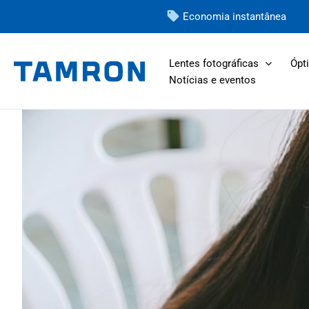
Pular
Economia instantânea
para
o
Lentes fotográficas
Ópti
conteúdo
Notícias e eventos