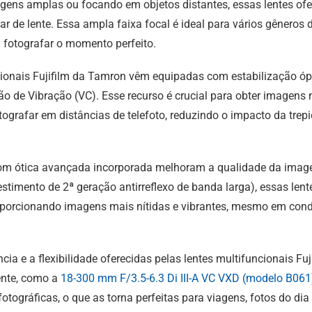
gens amplas ou focando em objetos distantes, essas lentes ofer
ar de lente. Essa ampla faixa focal é ideal para vários gêneros 
 fotografar o momento perfeito.
cionais Fujifilm da Tamron vêm equipadas com estabilização óp
e Vibração (VC). Esse recurso é crucial para obter imagens n
tografar em distâncias de telefoto, reduzindo o impacto da tre
com ótica avançada incorporada melhoram a qualidade da imag
estimento de 2ª geração antirreflexo de banda larga), essas len
proporcionando imagens mais nítidas e vibrantes, mesmo em con
cia e a flexibilidade oferecidas pelas lentes multifuncionais F
ente, como a
18-300 mm F/3.5-6.3 Di III-A VC VXD (modelo B061
otográficas, o que as torna perfeitas para viagens, fotos do dia