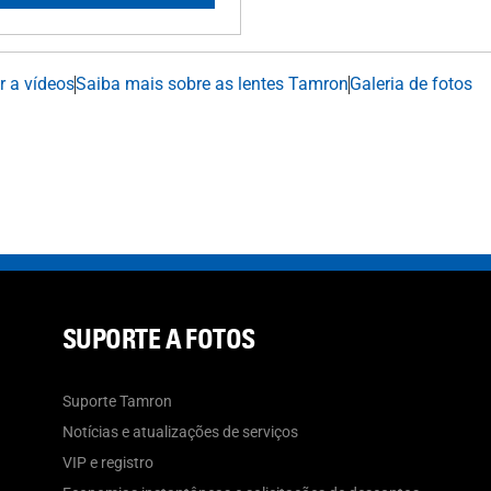
ir a vídeos
Saiba mais sobre as lentes Tamron
Galeria de fotos
SUPORTE A FOTOS
Suporte Tamron
Notícias e atualizações de serviços
VIP e registro