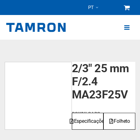
Pular
PT
para
o
conteúdo
2/3" 25 mm
F/2.4
MA23F25V
DOWNLOADS
Especificações
Folheto