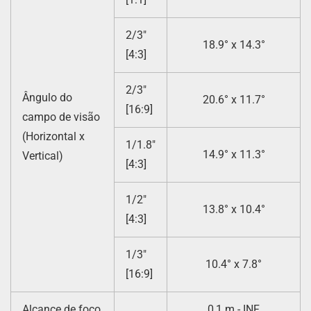
2/3″
18.9° x 14.3°
[4:3]
2/3″
Ângulo do
20.6° x 11.7°
[16:9]
campo de visão
(Horizontal x
1/1.8″
14.9° x 11.3°
Vertical)
[4:3]
1/2″
13.8° x 10.4°
[4:3]
1/3″
10.4° x 7.8°
[16:9]
Alcance de foco
0,1 m - INF