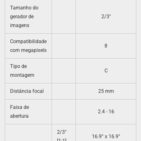
Tamanho do
gerador de
2/3″
imagens
Compatibilidade
8
com megapixels
Tipo de
C
montagem
Distância focal
25 mm
Faixa de
2.4 - 16
abertura
2/3″
16.9° x 16.9°
[1:1]