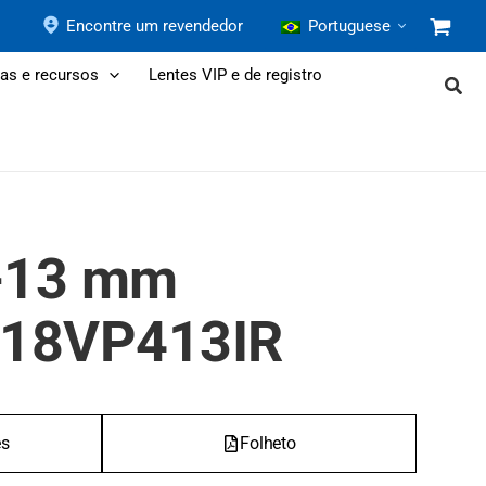
Encontre um revendedor
Portuguese
as e recursos
Lentes VIP e de registro
4-13 mm
118VP413IR
es
Folheto