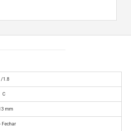
1/1.8
C
13 mm
- Fechar