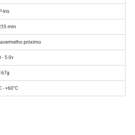
P-Iris
235 mm
nfravermelho próximo
0 - 5.0v
167g
C - +60°C