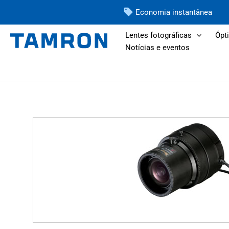
Pular
Economia instantânea
para
o
Lentes fotográficas
Ópti
Notícias e eventos
conteúdo