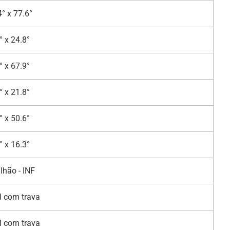
° x 77.6°
° x 24.8°
° x 67.9°
° x 21.8°
° x 50.6°
° x 16.3°
lhão - INF
 com trava
 com trava