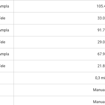
Ampla
105.4
Tele
33.0
Ampla
91.7
Tele
29.0
Ampla
67.9
Tele
21.8
0,3 mi
Manual
Manual