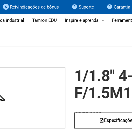
Reivindicações de bônus
Suporte
Garantia
ca industrial
Tamron EDU
Inspire e aprenda
Ferrament
1/1.8" 
F/1.5M
DOWNLOADS
Especificaçõ