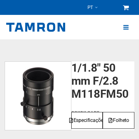
Pular
PT
para
o
conteúdo
1/1.8" 50
mm F/2.8
M118FM50
DOWNLOADS
Especificações
Folheto