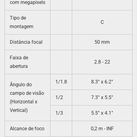
com megapixels
Tipo de
C
montagem
Distância focal
50 mm
Faixa de
2.8 - 22
abertura
1/1.8
8.3° x 6.2°
Ângulo do
campo de visão
1/2
7.3° x 5.5°
(Horizontal x
Vertical)
1/3
5.5° x 4.1°
Alcance de foco
0,2 m - INF