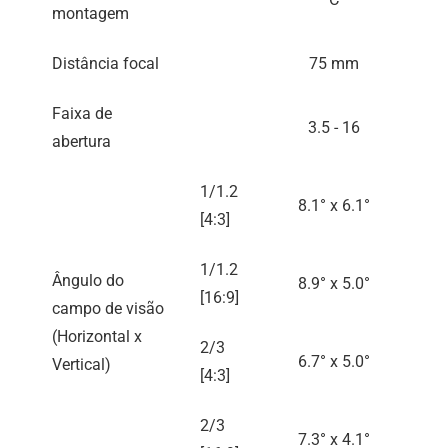
montagem
Distância focal
75 mm
Faixa de
3.5 - 16
abertura
1/1.2
8.1° x 6.1°
[4:3]
1/1.2
Ângulo do
8.9° x 5.0°
[16:9]
campo de visão
(Horizontal x
2/3
6.7° x 5.0°
Vertical)
[4:3]
2/3
7.3° x 4.1°