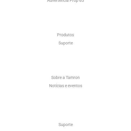
Advertência Prop 65
ÓPTICA INDUSTRIAL
Produtos
Suporte
SOBRE
Sobre a Tamron
Notícias e eventos
CONTATO
Suporte