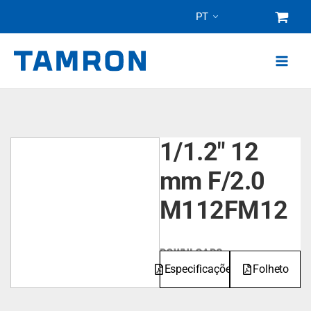
Pular
PT
para
o
conteúdo
1/1.2" 12
mm F/2.0
M112FM12
DOWNLOADS
Especificações
Folheto