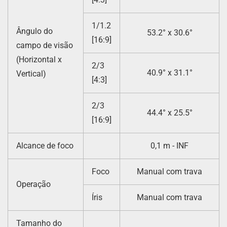
1/1.2
Ângulo do
53.2° x 30.6°
[16:9]
campo de visão
(Horizontal x
2/3
40.9° x 31.1°
Vertical)
[4:3]
2/3
44.4° x 25.5°
[16:9]
Alcance de foco
0,1 m - INF
Foco
Manual com trava
Operação
Íris
Manual com trava
Tamanho do