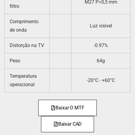
M27 P=0,5 mm
filtro
Comprimento
Luz visível
de onda
Distorção na TV
-0.97%
Peso
64g
Temperatura
-20°C - +60°C
operacional
Baixar O MTF
Baixar CAD