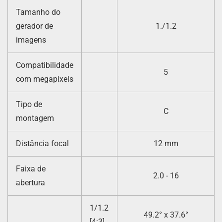
Tamanho do
gerador de
1./1.2
imagens
Compatibilidade
5
com megapixels
Tipo de
C
montagem
Distância focal
12 mm
Faixa de
2.0 - 16
abertura
1/1.2
49.2° x 37.6°
[4:3]