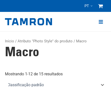
Pular
PT
para
o
conteúdo
Início
/ Atributo "Photo Style" do produto / Macro
Macro
Mostrando 1-12 de 15 resultados
Este
Est
produto
pro