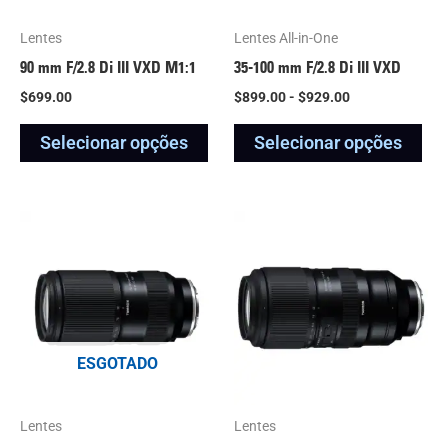
opções
opç
podem
po
Lentes
Lentes All-in-One
ser
ser
90 mm F/2.8
Di III
VXD M1:1
35-100 mm F/2.8
Di III
VXD
escolhidas
esc
$
699.00
$
899.00
-
$
929.00
na
na
Selecionar opções
Selecionar opções
página
pág
do
do
produto
pro
Este
Est
produto
pro
tem
tem
várias
vár
variantes.
var
ESGOTADO
As
As
opções
opç
podem
po
Lentes
Lentes
ser
ser