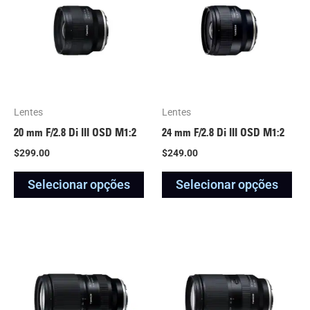
tem
tem
várias
vár
variantes.
var
As
As
opções
opç
podem
po
Lentes
Lentes
ser
ser
20 mm F/2.8
Di III
OSD M1:2
24 mm F/2.8
Di III
OSD M1:2
escolhidas
esc
$
299.00
$
249.00
na
na
Selecionar opções
Selecionar opções
página
pág
do
do
produto
pro
Este
Est
produto
pro
tem
tem
várias
vár