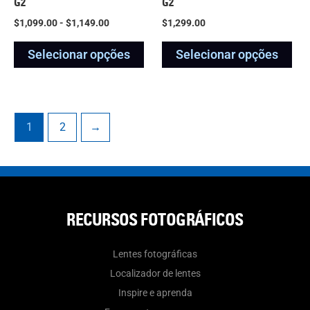
G2
G2
na
na
$
1,099.00
-
$
1,149.00
$
1,299.00
página
pág
Selecionar opções
Selecionar opções
do
do
produto
pro
1
2
→
RECURSOS FOTOGRÁFICOS
Lentes fotográficas
Localizador de lentes
Inspire e aprenda