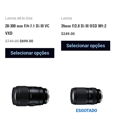
As
As
opções
opç
podem
po
Lentes All-in-One
Lentes
ser
ser
28-300 mm F/4-7.1
Di III
VC
35mm F/2.8
Di III
OSD M1:2
escolhidas
esc
VXD
$
249.00
na
na
$
749.00
$
699.00
Selecionar opções
página
pág
Selecionar opções
do
do
produto
pro
Faixa
Este
Est
de
produto
pro
preço:
$899.00
tem
tem
a
várias
vár
$929.00
variantes.
var
ESGOTADO
As
As