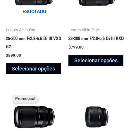
variantes.
var
ESGOTADO
As
As
opções
opç
podem
po
Lentes All-in-One
Lentes All-in-One
ser
ser
25-200 mm F/2.8-5.6
Di III
VXD
28-200 mm F/2.8-5.6
Di III
RXD
escolhidas
esc
G2
$
799.00
na
na
$
899.00
Selecionar opções
página
pág
Selecionar opções
do
do
produto
pro
O
O
Este
Est
preço
preço
Promoção!
produto
pro
original
atual
era:
é:
tem
tem
$749.00.
$699.00.
várias
vár
variantes.
var