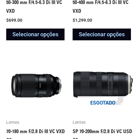
50-300 mm F/4.5-6.3
Di III
VC
50-400 mm F/4.5-6.3
Di III
VC
escolhidas
esc
VXD
VXD
na
na
$
699.00
$
1,299.00
página
pág
Selecionar opções
Selecionar opções
do
do
produto
pro
Faixa
Este
Est
de
produto
pro
preço:
$1,099.00
tem
tem
a
várias
vár
$1,149.00
variantes.
var
ESGOTADO
As
As
opções
opç
podem
po
Lentes
Lentes
ser
ser
70-180 mm F/2.8
Di III
VC VXD
SP 70-200mm F/2.8 Di VC USD
escolhidas
esc