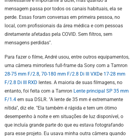
interessante e importante a dizer, mas quando a
mensagem passa por todos os canais habituais, ela se
perde. Essas foram conversas em primeira pessoa, no
local, com profissionais da área médica e com pessoas
diretamente afetadas pela COVID. Sem filtros, sem
mensagens perdidas".
Para fazer o filme, André usou, entre outros equipamentos,
uma câmera mirrorless full-frame da Sony com a Tamron
28-75 mm F/2.8
,
70-180 mm F/2.8
Di III
VXD
e
17-28 mm
F/2.8
Di III
RXD
lentes. A maioria de suas filmagens, no
entanto, foi feita com a Tamron
Lente principal SP 35 mm
F/1.4
em sua DSLR. "A lente de 35 mm é extremamente
nítida", diz ele. "Ela também é rápida e tem um ótimo
desempenho à noite e em situações de luz disponível, o
que incluía grande parte do que eu estava fotografando
para esse projeto. Eu usava minha outra câmera quando