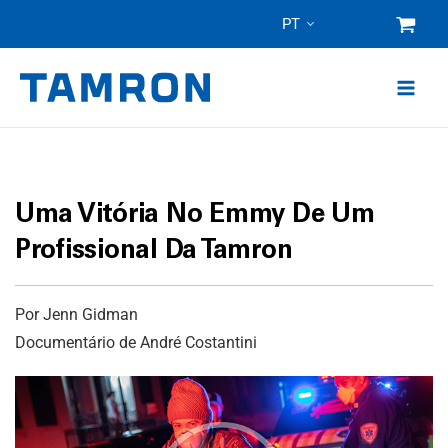
Pular
PT
para
o
conteúdo
Uma Vitória No Emmy De Um
Profissional Da Tamron
Por Jenn Gidman
Documentário de André Costantini