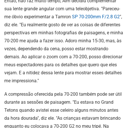
Então, não faz muito tempo, Aim decidiu complementar
sua lente grande angular com uma teleobjetiva. "Pareceu-
me óbvio experimentar a Tamron
SP 70-200mm F/2.8 G2
",
diz ele. "Eu realmente gosto de ver as coisas de diferentes
perspectivas em minhas fotografias de paisagens, e minha
70-200 me ajuda a fazer isso. Adoro minha 15-30, mas, às
vezes, dependendo da cena, posso estar mostrando
demais. Ao aplicar o zoom com a 70-200, posso direcionar
meus espectadores para os detalhes que quero que eles
vejam. E a nitidez dessa lente para mostrar esses detalhes
me impressiona."
A compressão oferecida pela 70-200 também pode ser útil
durante as sessões de paisagem. "Eu estava no Grand
Tetons quando avistei esse celeiro alguns minutos antes
da hora dourada", diz ele. "As crianças estavam brincando
enquanto eu colocava a 70-200 G2 no meu tripé. Na