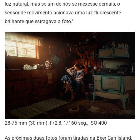
luz natural, mas se um de nós se mexesse demais, o
sensor de movimento acionava uma luz fluorescente
brilhante que estragava a foto."
28-75 mm (30 mm), F/2,8, 1/160 seg., ISO 400
As próximas duas fotos foram tiradas na Beer Can Island,