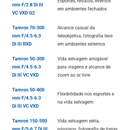
Esportes, retratos, eventos
mm F/2.8
Di III
em ambientes fechados
VC VXD G2
Tamron 70-300
Alcance casual da
mm F/4.5-6.3
teleobjetiva, fotografia leve
Di III
RXD
em ambientes externos
Tamron 50-300
Vida selvagem amigável
mm F/4.5-6.3
para viagens e alcance de
Di III
VC VXD
zoom ao ar livre
Tamron 50-400
Flexibilidade nos esportes e
mm F/4.5-6.3
na vida selvagem
Di III
VC VXD
Tamron 150-500
Vida selvagem séria,
mm F/5-6.7
Di III
pássaros, fotografia de longa