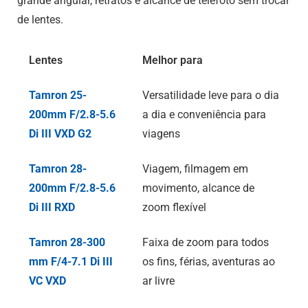
grande angular, retratos e alcance de telefoto sem trocar
de lentes.
Lentes
Melhor para
Tamron 25-
Versatilidade leve para o dia
200mm F/2.8-5.6
a dia e conveniência para
Di III
VXD G2
viagens
Tamron 28-
Viagem, filmagem em
200mm F/2.8-5.6
movimento, alcance de
Di III
RXD
zoom flexível
Tamron 28-300
Faixa de zoom para todos
mm F/4-7.1
Di III
os fins, férias, aventuras ao
VC VXD
ar livre