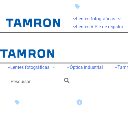
Economia instantânea
Lentes fotográficas
Lentes VIP e de registro
Lentes fotográficas
Óptica industrial
Tamr
Economia instantânea
Reivindicações de bôn