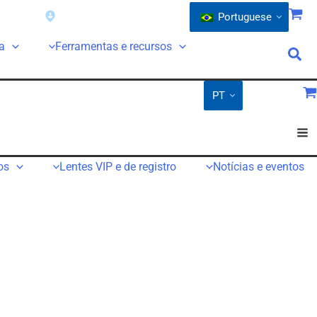
tia
Encontre um revendedor
Portuguese
a
Ferramentas e recursos
PT
os
Lentes VIP e de registro
Notícias e eventos
dedor