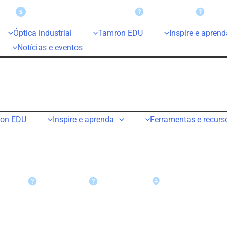
Reivindicações de bônus
Suporte
Garan
Óptica industrial
Tamron EDU
Inspire e aprend
Notícias e eventos
on EDU
Inspire e aprenda
Ferramentas e recurs
us
Suporte
Garantia
Encontre um reven