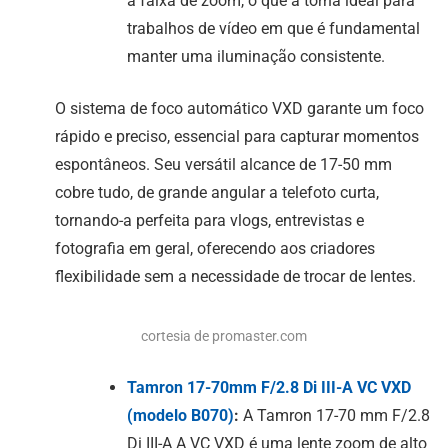
a faixa de zoom, o que a torna ideal para
trabalhos de vídeo em que é fundamental
manter uma iluminação consistente.
O sistema de foco automático VXD garante um foco
rápido e preciso, essencial para capturar momentos
espontâneos. Seu versátil alcance de 17-50 mm
cobre tudo, de grande angular a telefoto curta,
tornando-a perfeita para vlogs, entrevistas e
fotografia em geral, oferecendo aos criadores
flexibilidade sem a necessidade de trocar de lentes.
cortesia de promaster.com
Tamron 17-70mm F/2.8
Di III
-A
VC VXD
(modelo B070)
:
A Tamron 17-70 mm F/2.8
Di III
-A
A VC VXD é uma lente zoom de alto