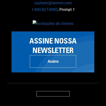
custserv@tamron.com
1-800-827-8880
, Prompt 1
ASSINE NOSSA
NEWSLETTER
Assine