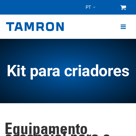
Pular
PT
para
o
conteúdo
Kit para criadores
Equipamento