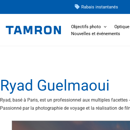
Skip
Rabais instantanés
to
content
Objectifs photo
Optique 
Nouvelles et événements
Ryad Guelmaoui
Ryad, basé à Paris, est un professionnel aux multiples facettes 
Passionné par la photographie de voyage et la réalisation de fil