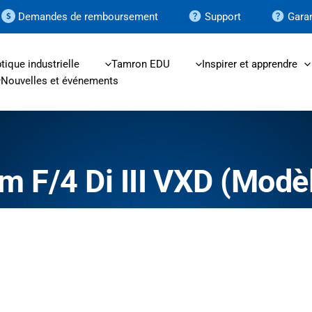
Demandes de remboursement
Support
Garan
tique industrielle
Tamron EDU
Inspirer et apprendre
Nouvelles et événements
m F/4
Di III
VXD (Modèl