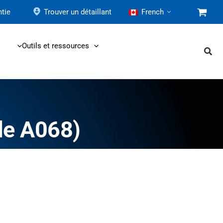
tie
Trouver un détaillant
French
Outils et ressources
e A068)