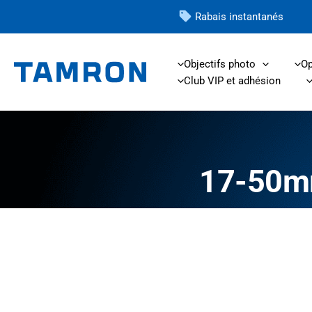
Skip
Rabais instantanés
to
content
Objectifs photo
Op
Club VIP et adhésion
17-50m