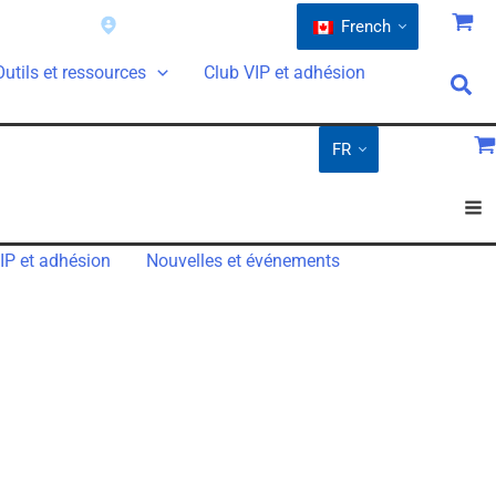
arantie
Trouver un détaillant
French
Outils et ressources
Club VIP et adhésion
FR
IP et adhésion
Nouvelles et événements
lant