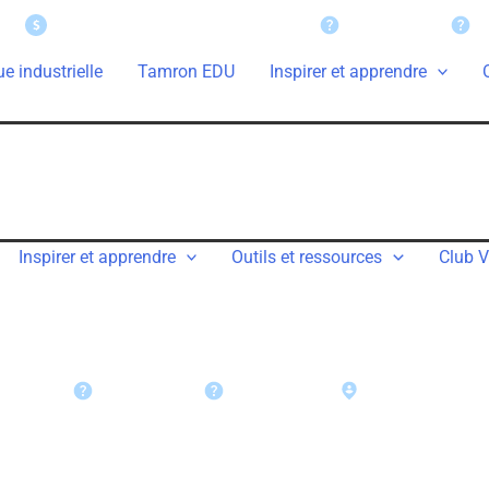
Demandes de remboursement
Support
G
e industrielle
Tamron EDU
Inspirer et apprendre
Inspirer et apprendre
Outils et ressources
Club V
ent
Support
Garantie
Trouver un détail