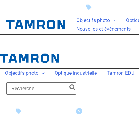
Rabais instantanés
Objectifs photo
Optiqu
Nouvelles et événements
Objectifs photo
Optique industrielle
Tamron EDU
Rabais instantanés
Demandes de remboursem