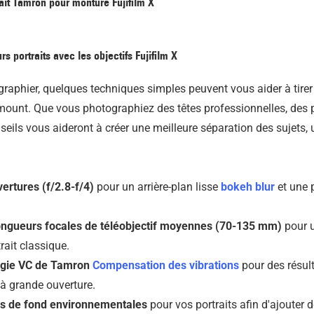
ait Tamron pour monture Fujifilm X
s portraits avec les objectifs Fujifilm X
phier, quelques techniques simples peuvent vous aider à tirer le
X-mount. Que vous photographiez des têtes professionnelles, des p
ils vous aideront à créer une meilleure séparation des sujets,
ertures (f/2.8-f/4)
pour un arrière-plan lisse
bokeh blur
et une 
ongueurs focales de téléobjectif moyennes (70-135 mm)
pour u
rait classique.
logie VC de Tamron
Compensation des vibrations
pour des résult
s à grande ouverture.
es de fond environnementales
pour vos portraits afin d'ajouter 