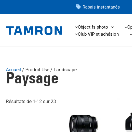
Skip
Rabais instantanés
to
content
Objectifs photo
Op
Club VIP et adhésion
Accueil
/ Produit Use / Landscape
Paysage
Ce
Résultats de 1-12 sur 23
produit
a
plusieurs