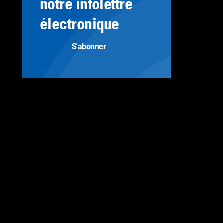
notre infolettre
électronique
S'abonner