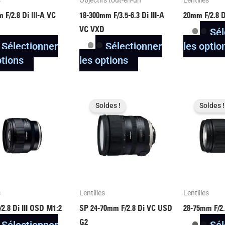
être
être
m F/2.8
Di III
-A
VC
18-300mm F/3.5-6.3
Di III
-A
20mm F/2.8
D
choisies
choisies
VC VXD
Sél
sur
sur
Sélectionner
Sélectionner
les optio
la
la
ptions
les options
page
page
du
du
Ce
Ce
produit
produit
Soldes !
Soldes !
produit
produit
a
a
plusieurs
plusieurs
variantes.
variantes.
Les
Les
options
options
peuvent
peuvent
s
Lentilles
Lentilles
être
être
/2.8
Di III
OSD M1:2
SP 24-70mm F/2.8 Di VC USD
28-75mm F/2
choisies
choisies
G2