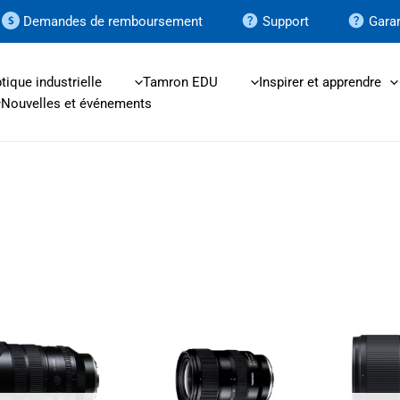
Demandes de remboursement
Support
Garan
tique industrielle
Tamron EDU
Inspirer et apprendre
Nouvelles et événements
Ce
Ce
produit
produit
a
a
plusieurs
plusieurs