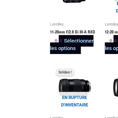
variantes.
Les
options
peuvent
Lentilles
Lentille
être
11-20mm F/2.8
Di III
-A
RXD
12-20 m
choisies
Sélectionner
sur
les options
les o
la
page
Ce
du
Soldes !
produit
produit
a
plusieurs
variantes.
EN RUPTURE
Les
D'INVENTAIRE
options
peuvent
Lentilles
Lentille